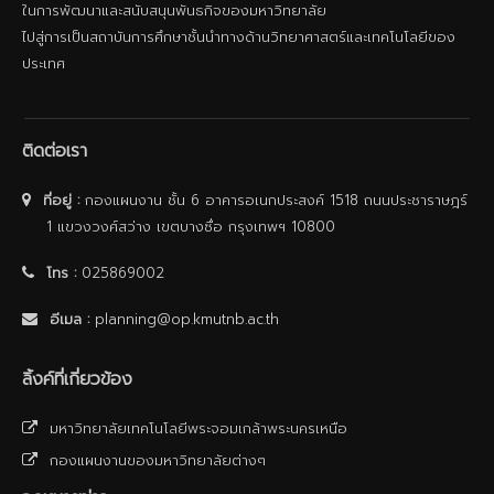
ในการพัฒนาและสนับสนุนพันธกิจของมหาวิทยาลัย
ไปสู่การเป็นสถาบันการศึกษาชั้นนําทางด้านวิทยาศาสตร์และเทคโนโลยีของ
ประเทศ
ติดต่อเรา
ที่อยู่ :
กองแผนงาน ชั้น 6 อาคารอเนกประสงค์ 1518 ถนนประชาราษฎร์
1 แขวงวงศ์สว่าง เขตบางซื่อ กรุงเทพฯ 10800
โทร :
025869002
อีเมล :
planning@op.kmutnb.ac.th
ลิ้งค์ที่เกี่ยวข้อง
มหาวิทยาลัยเทคโนโลยีพระจอมเกล้าพระนครเหนือ
กองแผนงานของมหาวิทยาลัยต่างๆ