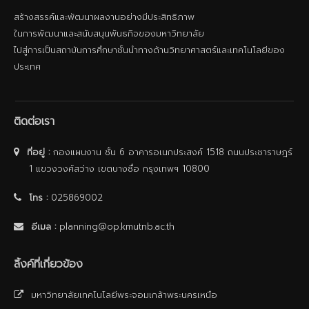
สร้างสรรค์และพัฒนาผลงานอย่างมีประสิทธิภาพ
ในการพัฒนาและสนับสนุนพันธกิจของมหาวิทยาลัย
ไปสู่การเป็นสถาบันการศึกษาชั้นนําทางด้านวิทยาศาสตร์และเทคโนโลยีของ
ประเทศ
ติดต่อเรา
ที่อยู่ :
กองแผนงาน ชั้น 6 อาคารอเนกประสงค์ 1518 ถนนประชาราษฎร์
1 แขวงวงศ์สว่าง เขตบางซื่อ กรุงเทพฯ 10800
โทร :
025869002
อีเมล :
planning@op.kmutnb.ac.th
ลิ้งค์ที่เกี่ยวข้อง
มหาวิทยาลัยเทคโนโลยีพระจอมเกล้าพระนครเหนือ