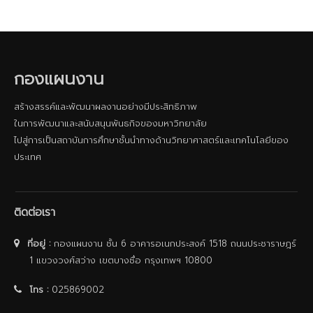
กองแผนงาน
สร้างสรรค์และพัฒนาผลงานอย่างมีประสิทธิภาพ
ในการพัฒนาและสนับสนุนพันธกิจของมหาวิทยาลัย
ไปสู่การเป็นสถาบันการศึกษาชั้นนําทางด้านวิทยาศาสตร์และเทคโนโลยีของ
ประเทศ
ติดต่อเรา
ที่อยู่ :
กองแผนงาน ชั้น 6 อาคารอเนกประสงค์ 1518 ถนนประชาราษฎร์
1 แขวงวงศ์สว่าง เขตบางซื่อ กรุงเทพฯ 10800
โทร :
025869002