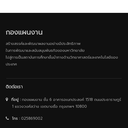
กองแผนงาน
สร้างสรรค์และพัฒนาผลงานอย่างมีประสิทธิภาพ
ในการพัฒนาและสนับสนุนพันธกิจของมหาวิทยาลัย
ไปสู่การเป็นสถาบันการศึกษาชั้นนําทางด้านวิทยาศาสตร์และเทคโนโลยีของ
ประเทศ
ติดต่อเรา
ที่อยู่ :
กองแผนงาน ชั้น 6 อาคารอเนกประสงค์ 1518 ถนนประชาราษฎร์
1 แขวงวงศ์สว่าง เขตบางซื่อ กรุงเทพฯ 10800
โทร :
025869002