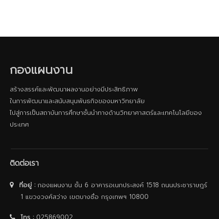
กองแผนงาน
สร้างสรรค์และพัฒนาผลงานอย่างมีประสิทธิภาพ
ในการพัฒนาและสนับสนุนพันธกิจของมหาวิทยาลัย
ไปสู่การเป็นสถาบันการศึกษาชั้นนําทางด้านวิทยาศาสตร์และเทคโนโลยีของ
ประเทศ
ติดต่อเรา
ที่อยู่ :
กองแผนงาน ชั้น 6 อาคารอเนกประสงค์ 1518 ถนนประชาราษฎร์
1 แขวงวงศ์สว่าง เขตบางซื่อ กรุงเทพฯ 10800
โทร :
025869002