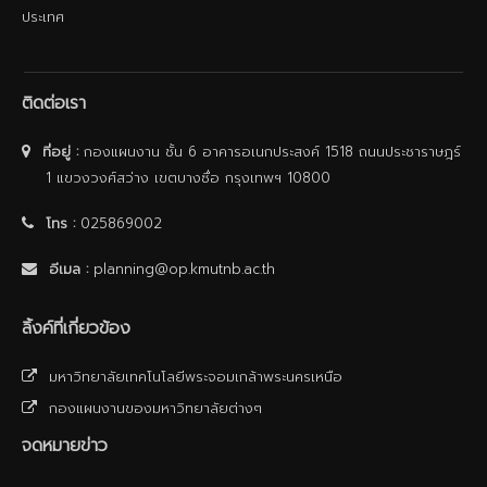
ประเทศ
ติดต่อเรา
ที่อยู่ :
กองแผนงาน ชั้น 6 อาคารอเนกประสงค์ 1518 ถนนประชาราษฎร์
1 แขวงวงศ์สว่าง เขตบางซื่อ กรุงเทพฯ 10800
โทร :
025869002
อีเมล :
planning@op.kmutnb.ac.th
ลิ้งค์ที่เกี่ยวข้อง
มหาวิทยาลัยเทคโนโลยีพระจอมเกล้าพระนครเหนือ
กองแผนงานของมหาวิทยาลัยต่างๆ
จดหมายข่าว