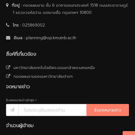
ที่อยู่ :
กองแผนงาน ชั้น 6 อาคารอเนกประสงค์ 1518 ถนนประชาราษฎร์
1 แขวงวงศ์สว่าง เขตบางซื่อ กรุงเทพฯ 10800
โทร :
025869002
อีเมล :
planning@op.kmutnb.ac.th
ลิ้งค์ที่เกี่ยวข้อง
มหาวิทยาลัยเทคโนโลยีพระจอมเกล้าพระนครเหนือ
กองแผนงานของมหาวิทยาลัยต่างๆ
จดหมายข่าว
รับจดหมายข่าวล่าสุด !
รับจดหมายข่าว
จำนวนผู้เข้าชม