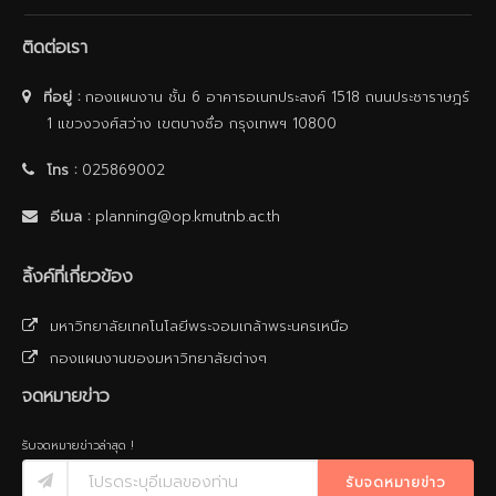
ติดต่อเรา
ที่อยู่ :
กองแผนงาน ชั้น 6 อาคารอเนกประสงค์ 1518 ถนนประชาราษฎร์
1 แขวงวงศ์สว่าง เขตบางซื่อ กรุงเทพฯ 10800
โทร :
025869002
อีเมล :
planning@op.kmutnb.ac.th
ลิ้งค์ที่เกี่ยวข้อง
มหาวิทยาลัยเทคโนโลยีพระจอมเกล้าพระนครเหนือ
กองแผนงานของมหาวิทยาลัยต่างๆ
จดหมายข่าว
รับจดหมายข่าวล่าสุด !
รับจดหมายข่าว