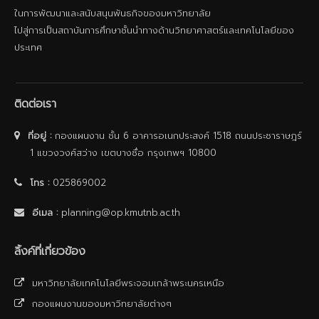
ในการพัฒนาและสนับสนุนพันธกิจของมหาวิทยาลัย
ไปสู่การเป็นสถาบันการศึกษาชั้นนําทางด้านวิทยาศาสตร์และเทคโนโลยีของ
ประเทศ
ติดต่อเรา
ที่อยู่ :
กองแผนงาน ชั้น 6 อาคารอเนกประสงค์ 1518 ถนนประชาราษฎร์
1 แขวงวงศ์สว่าง เขตบางซื่อ กรุงเทพฯ 10800
โทร :
025869002
อีเมล :
planning@op.kmutnb.ac.th
ลิ้งค์ที่เกี่ยวข้อง
มหาวิทยาลัยเทคโนโลยีพระจอมเกล้าพระนครเหนือ
กองแผนงานของมหาวิทยาลัยต่างๆ