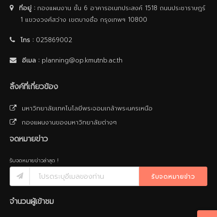
ที่อยู่ :
กองแผนงาน ชั้น 6 อาคารอเนกประสงค์ 1518 ถนนประชาราษฎร์
1 แขวงวงศ์สว่าง เขตบางซื่อ กรุงเทพฯ 10800
โทร :
025869002
อีเมล :
planning@op.kmutnb.ac.th
ลิ้งค์ที่เกี่ยวข้อง
มหาวิทยาลัยเทคโนโลยีพระจอมเกล้าพระนครเหนือ
กองแผนงานของมหาวิทยาลัยต่างๆ
จดหมายข่าว
รับจดหมายข่าวล่าสุด !
รับจดหมายข่าว
จำนวนผู้เข้าชม