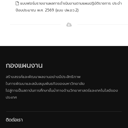
แบบฟอร์มรายงานผลการดำเนินงานตามแผนปฏิบัติราชการ ประจำ
ปีงบประมาณ พ.ศ. 2569 (แบบ ปผ.อว.2)
กองแผนงาน
สร้างสรรค์และพัฒนาผลงานอย่างมีประสิทธิภาพ
ในการพัฒนาและสนับสนุนพันธกิจของมหาวิทยาลัย
ไปสู่การเป็นสถาบันการศึกษาชั้นนําทางด้านวิทยาศาสตร์และเทคโนโลยีของ
ประเทศ
ติดต่อเรา