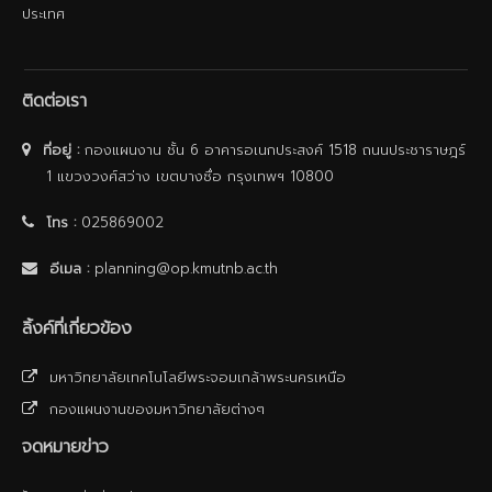
ประเทศ
ติดต่อเรา
ที่อยู่ :
กองแผนงาน ชั้น 6 อาคารอเนกประสงค์ 1518 ถนนประชาราษฎร์
1 แขวงวงศ์สว่าง เขตบางซื่อ กรุงเทพฯ 10800
โทร :
025869002
อีเมล :
planning@op.kmutnb.ac.th
ลิ้งค์ที่เกี่ยวข้อง
มหาวิทยาลัยเทคโนโลยีพระจอมเกล้าพระนครเหนือ
กองแผนงานของมหาวิทยาลัยต่างๆ
จดหมายข่าว