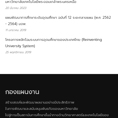
มหาวิทยาลัยเทคโนโลยีพระจอมเกล้าพระนครเหนือ
20 มีนาคม 2023
แผนพัฒนาการศึกษาระดับอุดมศึกษา ฉบับที่ 12 ระยะกลางแผน (พ.ศ. 2562
- 2564) มจพ.
11 มกราคม 2019
โครงการพลิกโฉมระบบการอุดมศึกษาของประเทศไทย (Reinventing
University System)
25 พฤศจิกายน 2019
กองแผนงาน
สร้างสรรค์และพัฒนาผลงานอย่างมีประสิทธิภาพ
ในการพัฒนาและสนับสนุนพันธกิจของมหาวิทยาลัย
ไปสู่การเป็นสถาบันการศึกษาชั้นนําทางด้านวิทยาศาสตร์และเทคโนโลยีของ