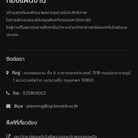
กองแผนงาน
สร้างสรรค์และพัฒนาผลงานอย่างมีประสิทธิภาพ
ในการพัฒนาและสนับสนุนพันธกิจของมหาวิทยาลัย
ไปสู่การเป็นสถาบันการศึกษาชั้นนําทางด้านวิทยาศาสตร์และเทคโนโลยีของ
ประเทศ
ติดต่อเรา
ที่อยู่ :
กองแผนงาน ชั้น 6 อาคารอเนกประสงค์ 1518 ถนนประชาราษฎร์
1 แขวงวงศ์สว่าง เขตบางซื่อ กรุงเทพฯ 10800
โทร :
025869002
อีเมล :
planning@op.kmutnb.ac.th
ลิ้งค์ที่เกี่ยวข้อง
มหาวิทยาลัยเทคโนโลยีพระจอมเกล้าพระนครเหนือ