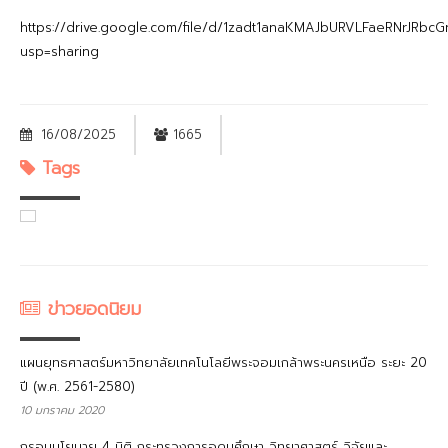
https://drive.google.com/file/d/1zadt1anaKMAJbURVLFaeRNrJRbcG
usp=sharing
16/08/2025
1665
Tags
ข่าวยอดนิยม
แผนยุทธศาสตร์มหาวิทยาลัยเทคโนโลยีพระจอมเกล้าพระนครเหนือ ระยะ 20
ปี (พ.ศ. 2561-2580)
10 มกราคม 2020
กรอบนโยบาย 4 มิติ กระทรวงการอุดมศึกษา วิทยาศาสตร์ วิจัยและ