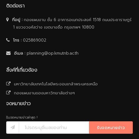
ติดต่อเรา
ที่อยู่ :
กองแผนงาน ชั้น 6 อาคารอเนกประสงค์ 1518 ถนนประชาราษฎร์
1 แขวงวงศ์สว่าง เขตบางซื่อ กรุงเทพฯ 10800
โทร :
025869002
อีเมล :
planning@op.kmutnb.ac.th
ลิ้งค์ที่เกี่ยวข้อง
มหาวิทยาลัยเทคโนโลยีพระจอมเกล้าพระนครเหนือ
กองแผนงานของมหาวิทยาลัยต่างๆ
จดหมายข่าว
รับจดหมายข่าวล่าสุด !
รับจดหมายข่าว