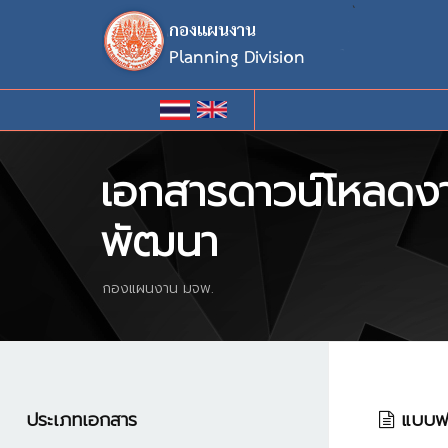
`
เอกสารดาวน์โหลดงา
พัฒนา
กองแผนงาน มจพ.
ประเภทเอกสาร
แบบฟอร