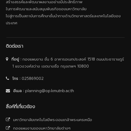
สร้างสรรค์และพัฒนาผลงานอย่างมีประสิทธิภาพ
ในการพัฒนาและสนับสนุนพันธกิจของมหาวิทยาลัย
ไปสู่การเป็นสถาบันการศึกษาชั้นนําทางด้านวิทยาศาสตร์และเทคโนโลยีของ
ประเทศ
ติดต่อเรา
ที่อยู่ :
กองแผนงาน ชั้น 6 อาคารอเนกประสงค์ 1518 ถนนประชาราษฎร์
1 แขวงวงศ์สว่าง เขตบางซื่อ กรุงเทพฯ 10800
โทร :
025869002
อีเมล :
planning@op.kmutnb.ac.th
ลิ้งค์ที่เกี่ยวข้อง
มหาวิทยาลัยเทคโนโลยีพระจอมเกล้าพระนครเหนือ
กองแผนงานของมหาวิทยาลัยต่างๆ