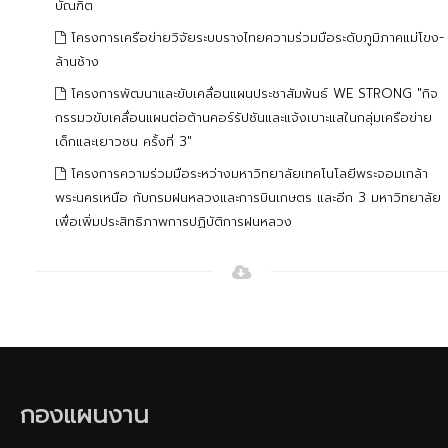
บัณฑิต
โครงการเครือข่ายวิจัยระบบรางไทยความร่วมมือระดับภูมิภาคแม่โขง-
ล้านช้าง
โครงการพัฒนาและขับเคลื่อนแผนประชาสัมพ้นธ์ WE STRONG "กิจ
กรรมวขับเคลื่อนแผนต่อต้านคอร์รัปชันและแจ้งเบาะแสในกลุ่มเครือข่าย
เด็กและเยาวชน คร้้งที่ 3"
โครงการความร่วมมือระหว่างมหาวิทยาลัยเทคโนโลยีพระจอมเกล้า
พระนครเหนือ กับกรมฝนหลวงและการบินเกษตร และอีก 3 มหาวิทยาลัย
เพื่อเพิ่มประสิทธิภาพการปฏิบัติการฝนหลวง
กองแผนงาน