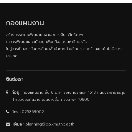
กองแผนงาน
สร้างสรรค์และพัฒนาผลงานอย่างมีประสิทธิภาพ
ในการพัฒนาและสนับสนุนพันธกิจของมหาวิทยาลัย
ไปสู่การเป็นสถาบันการศึกษาชั้นนําทางด้านวิทยาศาสตร์และเทคโนโลยีของ
ประเทศ
ติดต่อเรา
ที่อยู่ :
กองแผนงาน ชั้น 6 อาคารอเนกประสงค์ 1518 ถนนประชาราษฎร์
1 แขวงวงศ์สว่าง เขตบางซื่อ กรุงเทพฯ 10800
โทร :
025869002
อีเมล :
planning@op.kmutnb.ac.th