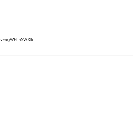
h?v=agWFLnSWXIk