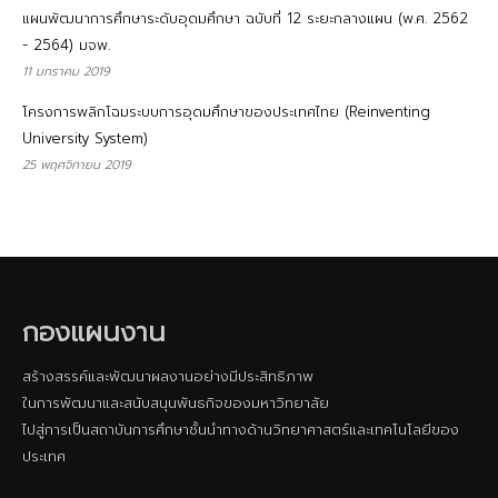
แผนพัฒนาการศึกษาระดับอุดมศึกษา ฉบับที่ 12 ระยะกลางแผน (พ.ศ. 2562
- 2564) มจพ.
11 มกราคม 2019
โครงการพลิกโฉมระบบการอุดมศึกษาของประเทศไทย (Reinventing
University System)
25 พฤศจิกายน 2019
กองแผนงาน
สร้างสรรค์และพัฒนาผลงานอย่างมีประสิทธิภาพ
ในการพัฒนาและสนับสนุนพันธกิจของมหาวิทยาลัย
ไปสู่การเป็นสถาบันการศึกษาชั้นนําทางด้านวิทยาศาสตร์และเทคโนโลยีของ
ประเทศ