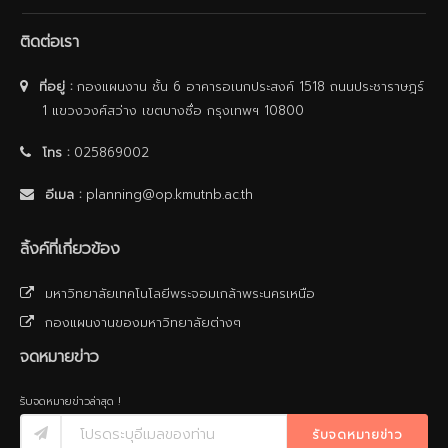
ติดต่อเรา
ที่อยู่ :
กองแผนงาน ชั้น 6 อาคารอเนกประสงค์ 1518 ถนนประชาราษฎร์
1 แขวงวงศ์สว่าง เขตบางซื่อ กรุงเทพฯ 10800
โทร :
025869002
อีเมล :
planning@op.kmutnb.ac.th
ลิ้งค์ที่เกี่ยวข้อง
มหาวิทยาลัยเทคโนโลยีพระจอมเกล้าพระนครเหนือ
กองแผนงานของมหาวิทยาลัยต่างๆ
จดหมายข่าว
รับจดหมายข่าวล่าสุด !
รับจดหมายข่าว